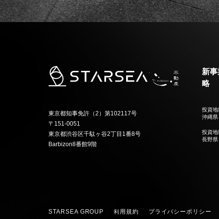
新事
略
投資地
東京都知事免許（2）第102117号
沖縄県
〒151-0051
投資地
東京都渋谷区千駄ヶ谷2丁目1番8号
長野県
Barbizon8番館9階
STARSEA GROUP
利用規約
プライバシーポリシー