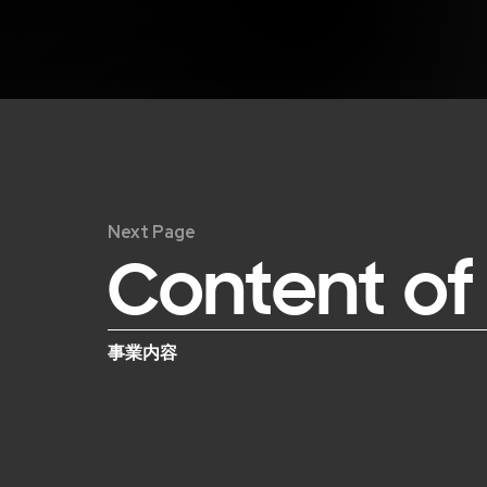
Next Page
Content of
事業内容