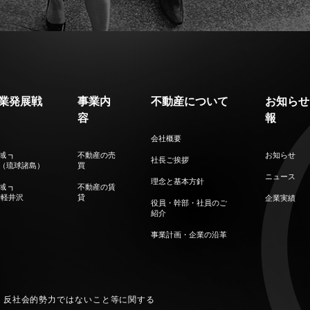
業発展戦
事業内
不動産について
お知らせ
容
報
会社概要
域 ┓
不動産の売
お知らせ
社長ご挨拶
（琉球諸島）
買
ニュース
理念と基本方針
域 ┓
不動産の賃
 軽井沢
貸
企業実績
役員・幹部・社員のご
紹介
事業計画・企業の沿⾰
反社会的勢力ではないこと等に関する