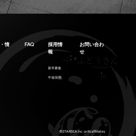
・情
FAQ
採用情
お問い合わ
報
せ
新卒募集
中途採⽤
© STARSEA Inc. or its affiliates.